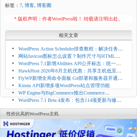
标签：
7
,
博客
,
博客圈
* 版权声明：作者WordPress啦！ 转载请注明出处。
相关文章
WordPress Action Scheduler排查教程：解决任务积
压和订单延迟
网站favicon图标怎么设置？制作尺寸与HTML添
加方法
WordPress 7.1新增Abilities API公开标志：统一支
持REST API、MCP与AI代理
HawkHost 2026年8月主机优惠：共享主机低至
$2.61/月，高性能主机同步折扣
FlyWP新增全局命令面板 Git部署和服务器开通更
方便
Kinsta API新增多项WordPress站点管理功能
WP Engine与BigCommerce推出Commerce
Connect：WordPress商店可保留前台体验并扩展电
WordPress 7.1 Beta 4发布：包含114项更新与修
商能力
复，仅建议在测试环境体验
性价比高的WordPress主机