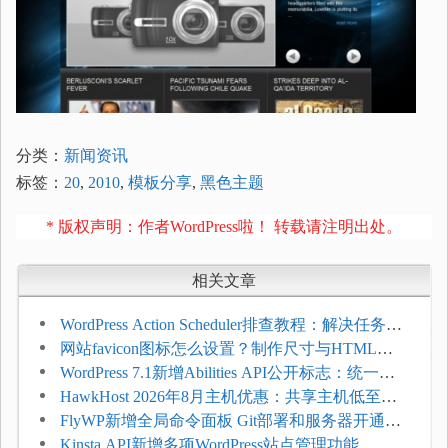
分类：
新闻资讯
标签：
20
,
2010
,
模板分享
,
黑色主题
* 版权声明：作者WordPress啦！ 转载请注明出处。
相关文章
WordPress Action Scheduler排查教程：解决任务积
压和订单延迟
网站favicon图标怎么设置？制作尺寸与HTML添
加方法
WordPress 7.1新增Abilities API公开标志：统一支
持REST API、MCP与AI代理
HawkHost 2026年8月主机优惠：共享主机低至
$2.61/月，高性能主机同步折扣
FlyWP新增全局命令面板 Git部署和服务器开通更
方便
Kinsta API新增多项WordPress站点管理功能