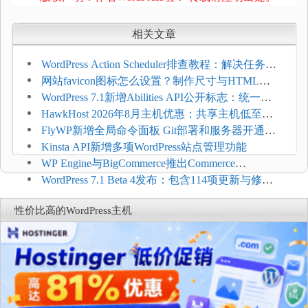
相关文章
WordPress Action Scheduler排查教程：解决任务积
压和订单延迟
网站favicon图标怎么设置？制作尺寸与HTML添
加方法
WordPress 7.1新增Abilities API公开标志：统一支
持REST API、MCP与AI代理
HawkHost 2026年8月主机优惠：共享主机低至
$2.61/月，高性能主机同步折扣
FlyWP新增全局命令面板 Git部署和服务器开通更
方便
Kinsta API新增多项WordPress站点管理功能
WP Engine与BigCommerce推出Commerce
Connect：WordPress商店可保留前台体验并扩展电
WordPress 7.1 Beta 4发布：包含114项更新与修
商能力
复，仅建议在测试环境体验
性价比高的WordPress主机