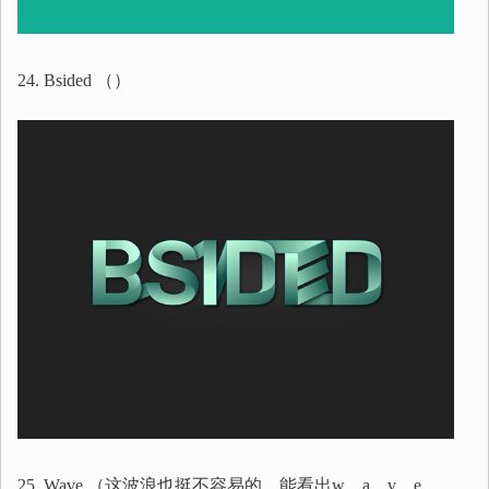
24. Bsided （）
25. Wave （这波浪也挺不容易的，能看出w、a、v、e