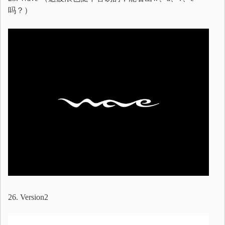
吗？）
26. Version2