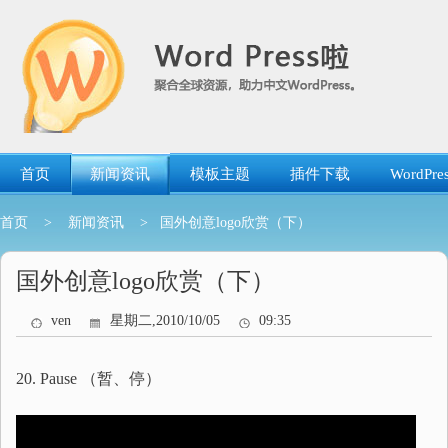
跳
转
到
内
容
首页
新闻资讯
模板主题
插件下载
WordP
首页
>
新闻资讯
> 国外创意logo欣赏（下）
国外创意logo欣赏（下）
ven
星期二,2010/10/05
09:35
20. Pause （暂、停）