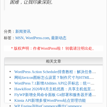
困难，让我印象深刻。
分类：
新闻资讯
标签：
MSN
,
WordPress.com
,
最新动态
* 版权声明：作者WordPress啦！ 转载请注明出处。
相关文章
WordPress Action Scheduler排查教程：解决任务积
压和订单延迟
网站favicon图标怎么设置？制作尺寸与HTML添
加方法
WordPress 7.1新增Abilities API公开标志：统一支
持REST API、MCP与AI代理
HawkHost 2026年8月主机优惠：共享主机低至
$2.61/月，高性能主机同步折扣
FlyWP新增全局命令面板 Git部署和服务器开通更
方便
Kinsta API新增多项WordPress站点管理功能
WP Engine与BigCommerce推出Commerce