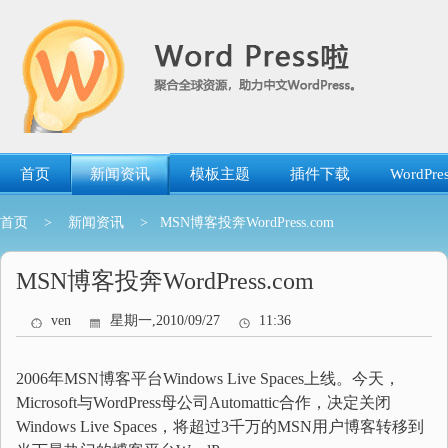
跳
转
到
内
容
首页
新闻资讯
模板主题
插件下载
WordP
首页
>
新闻资讯
> MSN博客投奔WordPress.com
MSN博客投奔WordPress.com
ven
星期一,2010/09/27
11:36
2006年MSN博客平台Windows Live Spaces上线。今天，
Microsoft与WordPress母公司Automattic合作，决定关闭
Windows Live Spaces，将超过3千万的MSN用户博客转移到