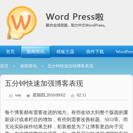
跳
转
到
内
容
首页
新闻资讯
模板主题
插件下载
WordP
首页
>
新闻资讯
> 五分钟快速加强博客表现
五分钟快速加强博客表现
ven
星期四,2010/09/02
02:11
每个博客都有需要改进的地方。有些改动大到整个版面的重
新设计或者栏目的增加，有些则需要改善标题、SEO等。而
无论实际操作结果怎样，初衷都是为了让博客更趋向于完