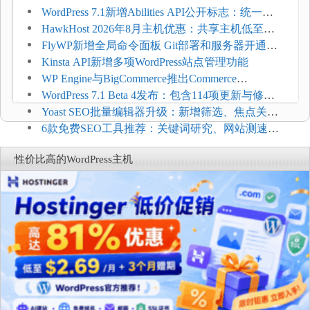
WordPress 7.1新增Abilities API公开标志：统一支
持REST API、MCP与AI代理
HawkHost 2026年8月主机优惠：共享主机低至
$2.61/月，高性能主机同步折扣
FlyWP新增全局命令面板 Git部署和服务器开通更
方便
Kinsta API新增多项WordPress站点管理功能
WP Engine与BigCommerce推出Commerce
Connect：WordPress商店可保留前台体验并扩展电
WordPress 7.1 Beta 4发布：包含114项更新与修
商能力
复，仅建议在测试环境体验
Yoast SEO批量编辑器升级：新增筛选、焦点关键
词与AI元数据草稿
6款免费SEO工具推荐：关键词研究、网站测速与
AI可见度检查
性价比高的WordPress主机