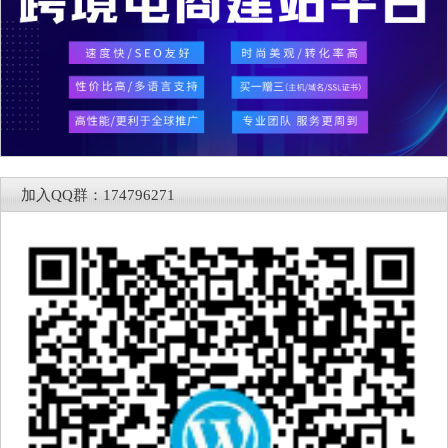
加入QQ群：174796271