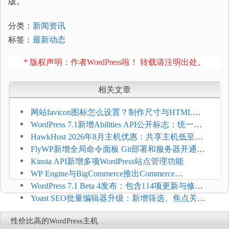
版。
分类：
新闻资讯
标签：
最新动态
* 版权声明：作者WordPress啦！ 转载请注明出处。
相关文章
网站favicon图标怎么设置？制作尺寸与HTML添
加方法
WordPress 7.1新增Abilities API公开标志：统一支
持REST API、MCP与AI代理
HawkHost 2026年8月主机优惠：共享主机低至
$2.61/月，高性能主机同步折扣
FlyWP新增全局命令面板 Git部署和服务器开通更
方便
Kinsta API新增多项WordPress站点管理功能
WP Engine与BigCommerce推出Commerce
Connect：WordPress商店可保留前台体验并扩展电
WordPress 7.1 Beta 4发布：包含114项更新与修
商能力
复，仅建议在测试环境体验
Yoast SEO批量编辑器升级：新增筛选、焦点关键
词与AI元数据草稿
性价比高的WordPress主机