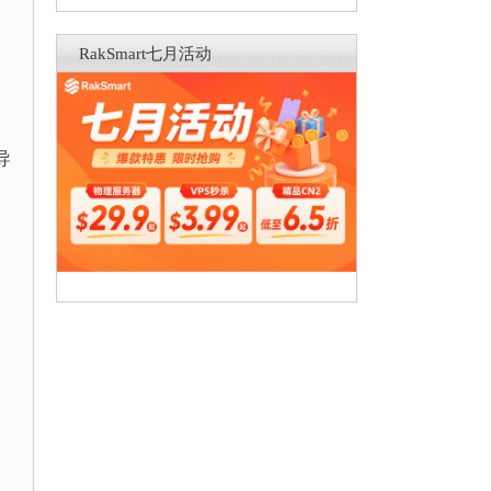
RakSmart七月活动
导