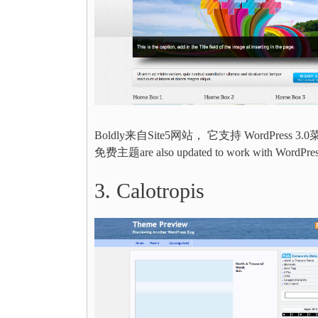
Boldly来自Site5网站， 它支持 WordPres
免费主题are also updated to work with WordPres
3. Calotropis