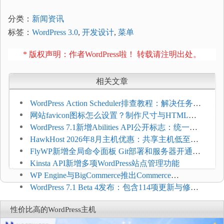
分类：
新闻资讯
标签：
WordPress 3.0
,
开发设计
,
菜单
* 版权声明：作者WordPress啦！ 转载请注明出处。
相关文章
WordPress Action Scheduler排查教程：解决任务积
压和订单延迟
网站favicon图标怎么设置？制作尺寸与HTML添
加方法
WordPress 7.1新增Abilities API公开标志：统一支
持REST API、MCP与AI代理
HawkHost 2026年8月主机优惠：共享主机低至
$2.61/月，高性能主机同步折扣
FlyWP新增全局命令面板 Git部署和服务器开通更
方便
Kinsta API新增多项WordPress站点管理功能
WP Engine与BigCommerce推出Commerce
Connect：WordPress商店可保留前台体验并扩展电
WordPress 7.1 Beta 4发布：包含114项更新与修
商能力
复，仅建议在测试环境体验
性价比高的WordPress主机