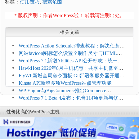
标签：
使用技巧
,
搜索范围
* 版权声明：作者WordPress啦！ 转载请注明出处。
相关文章
WordPress Action Scheduler排查教程：解决任务积
压和订单延迟
网站favicon图标怎么设置？制作尺寸与HTML添
加方法
WordPress 7.1新增Abilities API公开标志：统一支
持REST API、MCP与AI代理
HawkHost 2026年8月主机优惠：共享主机低至
$2.61/月，高性能主机同步折扣
FlyWP新增全局命令面板 Git部署和服务器开通更
方便
Kinsta API新增多项WordPress站点管理功能
WP Engine与BigCommerce推出Commerce
Connect：WordPress商店可保留前台体验并扩展电
WordPress 7.1 Beta 4发布：包含114项更新与修
商能力
复，仅建议在测试环境体验
性价比高的WordPress主机