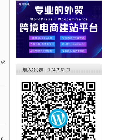
当成
加入QQ群：174796271
0