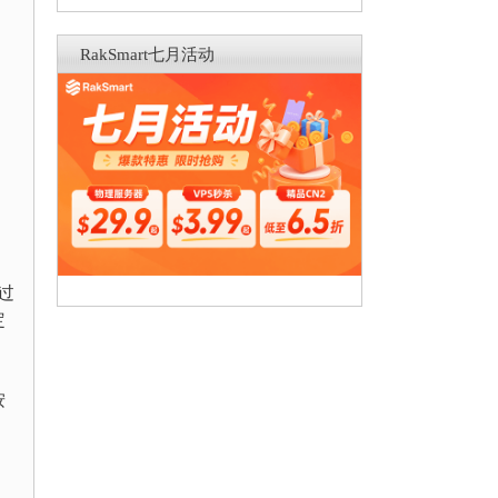
RakSmart七月活动
过
定
按