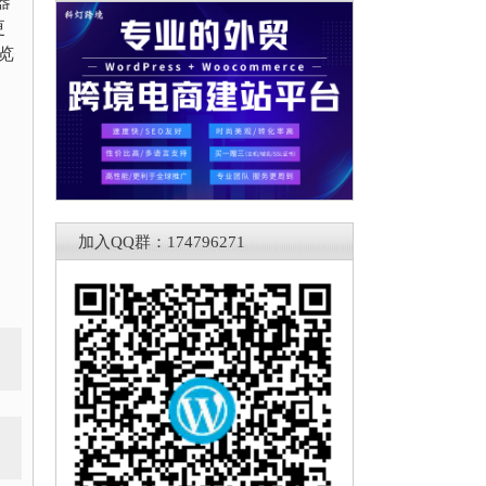
器
更
览
加入QQ群：174796271