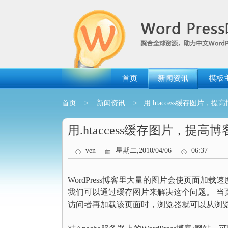
跳
转
到
内
容
首页
新闻资讯
模板
首页
>
新闻资讯
> 用.htaccess缓存图片，
用.htaccess缓存图片，提高
ven
星期二,2010/04/06
06:37
WordPress博客里大量的图片会使页面加
我们可以通过缓存图片来解决这个问题。 当
访问者再加载该页面时，浏览器就可以从浏