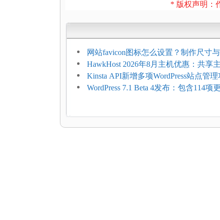
* 版权声明：作
网站favicon图标怎么设置？制作尺寸与
加方法
HawkHost 2026年8月主机优惠：共
$2.61/月，高性能主机同步折扣
Kinsta API新增多项WordPress站点管
WordPress 7.1 Beta 4发布：包含11
复，仅建议在测试环境体验