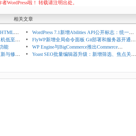
者WordPress啦！ 转载请注明出处。
相关文章
HTML添
WordPress 7.1新增Abilities API公开标志：统一支
享主机低至
持REST API、MCP与AI代理
FlyWP新增全局命令面板 Git部署和服务器开通更
理功能
方便
WP Engine与BigCommerce推出Commerce
4项更新与修
Connect：WordPress商店可保留前台体验并扩展
Yoast SEO批量编辑器升级：新增筛选、焦点关键
商能力
词与AI元数据草稿