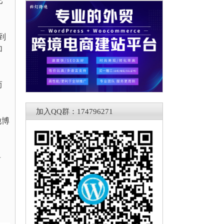
己
到
加
而
加入QQ群：174796271
他博
料