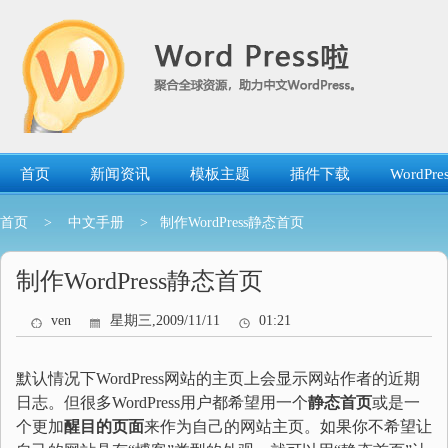
跳
转
到
内
容
首页
新闻资讯
模板主题
插件下载
WordP
首页
>
中文手册
> 制作WordPress静态首页
制作WordPress静态首页
ven
星期三,2009/11/11
01:21
默认情况下WordPress网站的主页上会显示网站作者的近期
日志。但很多WordPress用户都希望用一个
静态首页
或是一
个更加
醒目的页面
来作为自己的网站主页。如果你不希望让