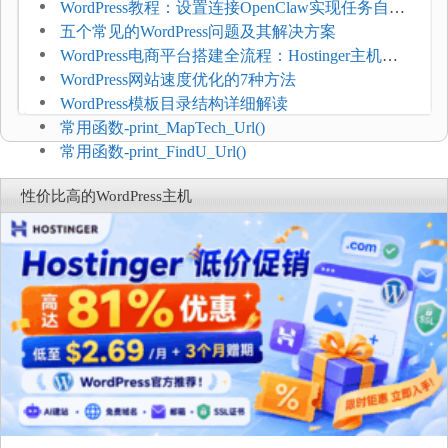
网页指标（CWV）
WordPress教程：设置连接OpenClaw实现任务自动
化
五个常见的WordPress问题及其解决方案
WordPress电商平台搭建全流程：Hostinger主机一
键部署
WordPress网站速度优化的7种方法
WordPress模板目录结构详细解读
常用函数-print_MapTech_Url()
常用函数-print_FindU_Url()
性价比高的WordPress主机