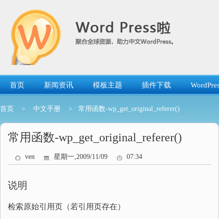
跳
转
到
内
容
首页
新闻资讯
模板主题
插件下载
WordP
首页
>
中文手册
> 常用函数-wp_get_original_referer()
常用函数-wp_get_original_referer()
ven
星期一,2009/11/09
07:34
说明
检索原始引用页（若引用页存在）