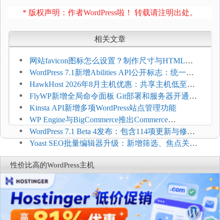
* 版权声明：作者WordPress啦！ 转载请注明出处。
相关文章
网站favicon图标怎么设置？制作尺寸与HTML添
加方法
WordPress 7.1新增Abilities API公开标志：统一支
持REST API、MCP与AI代理
HawkHost 2026年8月主机优惠：共享主机低至
$2.61/月，高性能主机同步折扣
FlyWP新增全局命令面板 Git部署和服务器开通更
方便
Kinsta API新增多项WordPress站点管理功能
WP Engine与BigCommerce推出Commerce
Connect：WordPress商店可保留前台体验并扩展电
WordPress 7.1 Beta 4发布：包含114项更新与修
商能力
复，仅建议在测试环境体验
Yoast SEO批量编辑器升级：新增筛选、焦点关键
词与AI元数据草稿
性价比高的WordPress主机