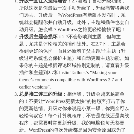
升级一直让人觉得痛苦：
2.7新增了自动升级功能，
所以这次是你最后一次手动升级了，升级痛苦将离我
们远去。升级后，当WordPress有新版本发布时，系
统就会提醒你并自动升级。此外，主题和插件也会自
动升级。怎么样？WordPress之旅更轻松愉快了吧！
升级后主题会损坏：
2.7不会影响到主题，但与主
题，尤其是评论相关的插件除外。在2.7下，主题会
得到更好的保护，而且还新增了父主题/子主题（升
级过程系统也会保护主题）和自动更新主题功能。如
果你的主题是根据评论区域特别定制的，请查看升级
插件和主题到2.7和Justin Tadlock’s “Making your
theme’s comments compatible with WordPress 2.7 and
earlier versions”。
总是接二连三的升级：
相信我，升级会越来越简单
的！不要让“WordPress更新太快”的抱怨声打击了你
的更新热情。升级对你来说是小菜一碟，你完全可以
轻松驾驭它！每个计算机程序，不管是在线还是离线
程序，都需要时常更新升级。我的电脑也每天都更
新。WordPress的每次升级都是因为安全原因或为了