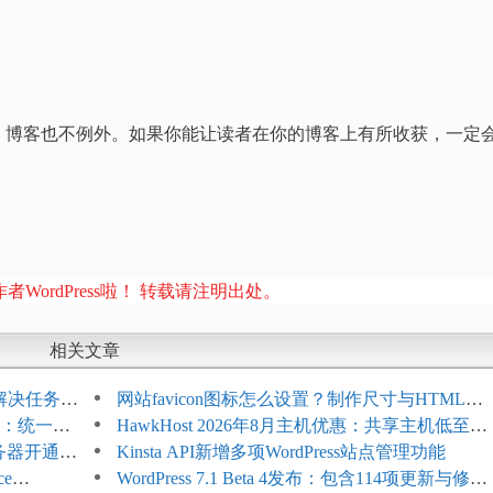
，博客也不例外。如果你能让读者在你的博客上有所收获，一定
者WordPress啦！ 转载请注明出处。
相关文章
教程：解决任务积
网站favicon图标怎么设置？制作尺寸与HTML添
开标志：统一支
加方法
HawkHost 2026年8月主机优惠：共享主机低至
服务器开通更
$2.61/月，高性能主机同步折扣
Kinsta API新增多项WordPress站点管理功能
ce
WordPress 7.1 Beta 4发布：包含114项更新与修