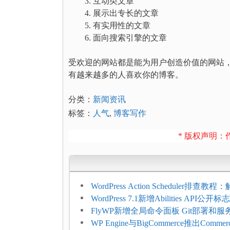
互动类文章
展示出专长的文章
有实用性的文章
面向搜索引擎的文章
受欢迎的网站都是能为用户创造价值的网站
有越来越多的人喜欢你的博客。
分类：
新闻资讯
标签：
人气
,
博客写作
* 版权声明：作
WordPress Action Scheduler排查
压和订单延迟
WordPress 7.1新增Abilities API公
持REST API、MCP与AI代理
FlyWP新增全局命令面板 Git部署和
方便
WP Engine与BigCommerce推出Commer