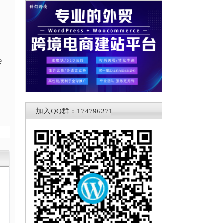
会
加入QQ群：174796271