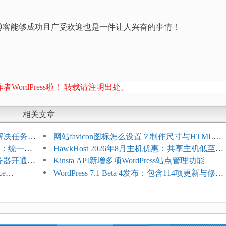
博客能够成功且广受欢迎也是一件让人兴奋的事情！
者WordPress啦！ 转载请注明出处。
相关文章
教程：解决任务积
网站favicon图标怎么设置？制作尺寸与HTML添
开标志：统一支
加方法
HawkHost 2026年8月主机优惠：共享主机低至
服务器开通更
$2.61/月，高性能主机同步折扣
Kinsta API新增多项WordPress站点管理功能
ce
WordPress 7.1 Beta 4发布：包含114项更新与修
台体验并扩展电
复，仅建议在测试环境体验