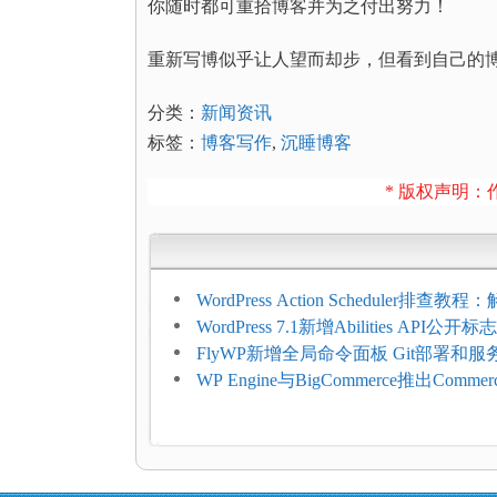
你随时都可重拾博客并为之付出努力！
重新写博似乎让人望而却步，但看到自己的
分类：
新闻资讯
标签：
博客写作
,
沉睡博客
* 版权声明：作
WordPress Action Scheduler排查
压和订单延迟
WordPress 7.1新增Abilities API公
持REST API、MCP与AI代理
FlyWP新增全局命令面板 Git部署和
方便
WP Engine与BigCommerce推出Commer
Connect：WordPress商店可保留前
商能力