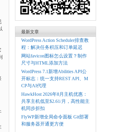
现
以
最新文章
WordPress Action Scheduler排查教
程：解决任务积压和订单延迟
它
网站favicon图标怎么设置？制作
到
尺寸与HTML添加方法
WordPress 7.1新增Abilities API公
兴
开标志：统一支持REST API、M
CP与AI代理
HawkHost 2026年8月主机优惠：
共享主机低至$2.61/月，高性能主
机同步折扣
开
FlyWP新增全局命令面板 Git部署
和服务器开通更方便
住