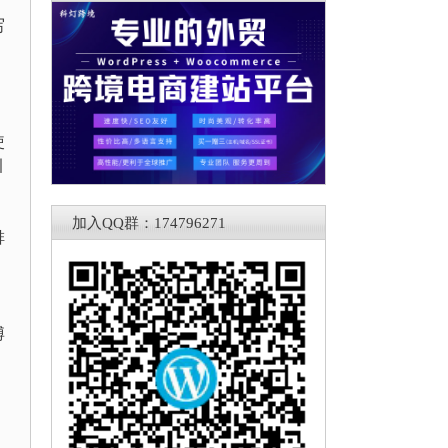
）
写
使
引
加入QQ群：174796271
排
博