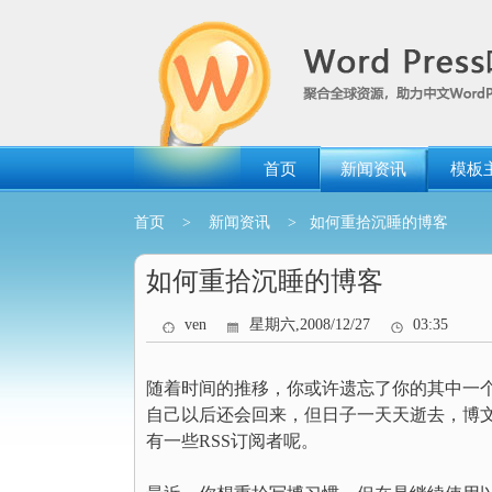
跳
转
到
内
容
首页
新闻资讯
模板
首页
>
新闻资讯
> 如何重拾沉睡的博客
如何重拾沉睡的博客
ven
星期六,2008/12/27
03:35
随着时间的推移，你或许遗忘了你的其中一
自己以后还会回来，但日子一天天逝去，博
有一些RSS订阅者呢。