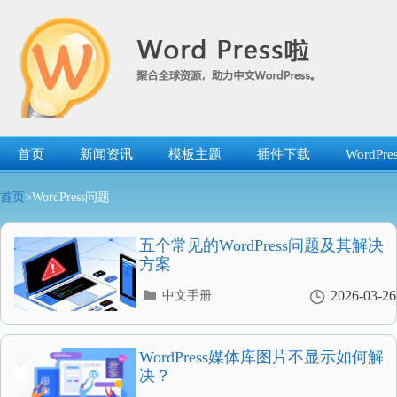
跳
转
到
内
容
首页
新闻资讯
模板主题
插件下载
WordP
首页
>WordPress问题
五个常见的WordPress问题及其解决
方案
分
2026-03-26
中文手册
类
目
录
WordPress媒体库图片不显示如何解
决？