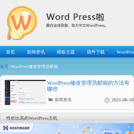
跳
转
到
内
容
首页
新闻资讯
模板主题
插件下载
WordP
首页
>WordPress修改管理员邮箱
WordPress修改管理员邮箱的方法有
哪些
分
2021-06-18
新闻资讯
类
目
录
性价比高的WordPress主机