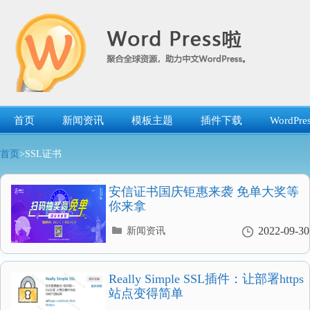
跳
转
到
内
容
首页
新闻资讯
模板主题
插件下载
WordP
首页
>SSL证书
安信证书国庆钜惠来袭 免单大奖等
你来拿
分
2022-09-30
新闻资讯
类
目
录
Really Simple SSL插件：让部署https
站点变得简单