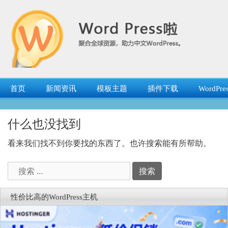
跳
转
到
内
容
首页
新闻资讯
模板主题
插件下载
WordP
什么也没找到
看来我们找不到你要找的东西了。也许搜索能有所帮助。
搜
索：
性价比高的WordPress主机